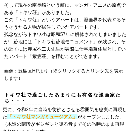
そして現在の南長崎という町に、マンガ・アニメの原点で
ある「トキワ荘」がありました。
この「トキワ荘」というアパートは、漫画界を代表するそ
うそうたる人物が居住していたアパートです。
残念ながらトキワ壮は昭和57年に解体されてしまいました
が、跡地には「トキワ荘跡地モニュメント」が残され、そ
の近くには赤塚不二夫先生が実際に仕事場兼住居としてい
たアパート「紫雲荘」を拝むことができます。
画像：豊島区HPより（※クリックするとリンク先を表示
します）
トキワ壮で過ごしたあまりにも有名な漫画家た
ち・・・
更に、令和2年に当時を彷彿とさせる雰囲気を忠実に再現し
た
「トキワ荘マンガミュージアム」
がオープンしました。
（木造の階段がギシギシと鳴る音までその当時のまま再現