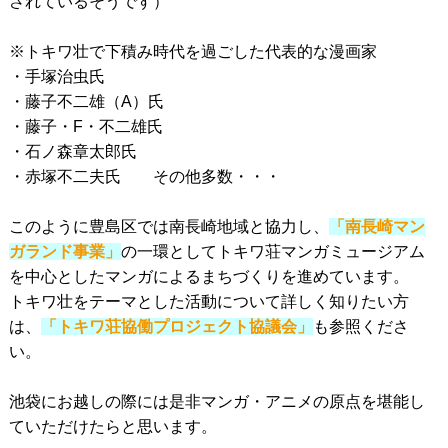
されているそうです）
※トキワ壮で下積み時代を過ごした代表的な漫画家
・手塚治虫氏
・藤子不二雄（A）氏
・藤子・F・不二雄氏
・石ノ森章太郎氏
・赤塚不二夫氏 その他多数・・・
このように豊島区では南長崎地域と協力し、
「南長崎マン
ガランド事業」
の一環としてトキワ荘マンガミュージアム
を中心としたマンガによるまちづくりを進めています。
トキワ壮をテーマとした活動について詳しく知りたい方
は、
「トキワ荘協働プロジェクト協議会」
も参照くださ
い。
池袋にお越しの際には是非マンガ・アニメの原点を堪能し
ていただけたらと思います。